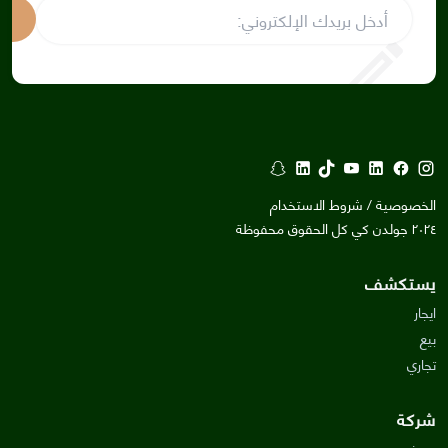
إش
الخصوصية / شروط الاستخدام
٢٠٢٤ جولدن كي كل الحقوق محفوظة
يستكشف
ايجار
بيع
تجاري
شركة
من نحن