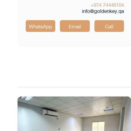
+974 74446104
info@goldenkey.qa
WhatsApp
Email
Call