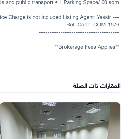
ads and public transport • 1 Parking Space/ 60 sqm)
-------------------------------------
ice Charge is not included Listing Agent: Yassir
Ref. Code: COM-1576
-------------------------------------
---
**Brokerage Fees Applies**
العقارات ذات الصلة