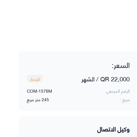
السعر:
QR 22,000 / الشهر
للإيجار
+4
الرقم المرجعي
COM-1576M
مربع :
245 متر مربع
وكيل الاتصال