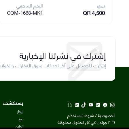
سعر
الرقم المرجعي
QR 4,500
COM-1668-MK1
إشترك في نشرتنا الإخبارية
إشترك للحصول على آخر تحديثات سوق العقارات والقوائم
يستكشف
ايجار
الخصوصية / شروط الاستخدام
بيع
٢٠٢٤ جولدن كي كل الحقوق محفوظة
تجاري