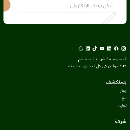
إش
الخصوصية / شروط الاستخدام
٢٠٢٤ جولدن كي كل الحقوق محفوظة
يستكشف
ايجار
بيع
تجاري
شركة
من نحن